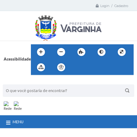
Login / Cadastro
Acessibilidade
BUSCA DO SITE:
MENU