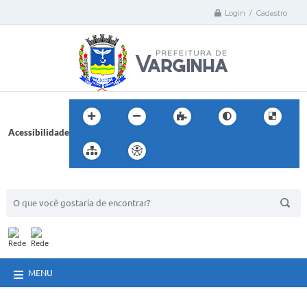
Login / Cadastro
Acessibilidade
BUSCA DO SITE:
MENU