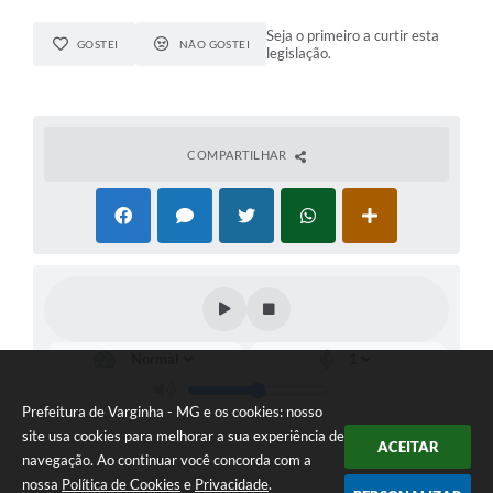
Seja o primeiro a curtir esta
GOSTEI
NÃO GOSTEI
legislação.
COMPARTILHAR
Prefeitura de Varginha - MG e os cookies: nosso
site usa cookies para melhorar a sua experiência de
ACEITAR
navegação. Ao continuar você concorda com a
nossa
Política de Cookies
e
Privacidade
.