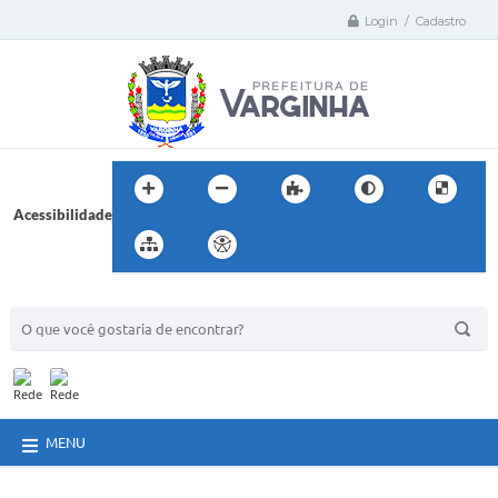
Login / Cadastro
Acessibilidade
BUSCA DO SITE:
MENU