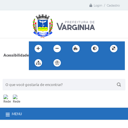
Login / Cadastro
Acessibilidade
BUSCA DO SITE:
MENU