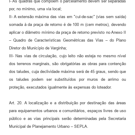
I- As quadras que compõem o parcelamento devem ser separadas
por, no mínimo, uma via local;
II- A extensão máxima das vias em "cul-de-sac" (vias sem saída)
somada à da praça de retorno é de 100 m (cem metros), devendo
aplicar o diâmetro mínimo da praça de retorno previsto no Anexo II
– Quadro de Características Geométricas das Vias – do Plano
Diretor do Município de Varginha;
III- Nas vias de circulação, cujo leito não esteja no mesmo nível
dos terrenos marginais, são obrigatórias as obras para contenção
dos taludes, cuja declividade máxima será de 45 graus, sendo que
os taludes podem ser substituídos por muros de arrimo ou
proteção, executados igualmente às expensas do loteador.
Art. 20. A localização e a distribuição por destinação das áreas
para equipamentos urbanos e comunitários, espaços livres de uso
público e as vias principais serão determinadas pela Secretaria
Municipal de Planejamento Urbano – SEPLA.