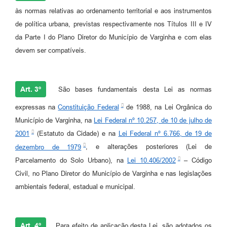
às normas relativas ao ordenamento territorial e aos instrumentos
de política urbana, previstas respectivamente nos Títulos III e IV
da Parte I do Plano Diretor do Município de Varginha e com elas
devem ser compatíveis.
Art. 3º
São bases fundamentais desta Lei as normas
expressas na
Constituição Federal
de 1988, na Lei Orgânica do
Município de Varginha, na
Lei Federal nº 10.257, de 10 de julho de
2001
(Estatuto da Cidade) e na
Lei Federal nº 6.766, de 19 de
dezembro de 1979
, e alterações posteriores (Lei de
Parcelamento do Solo Urbano), na
Lei 10.406/2002
– Código
Civil, no Plano Diretor do Município de Varginha e nas legislações
ambientais federal, estadual e municipal.
Art. 4º
Para efeito de aplicação desta Lei, são adotados os