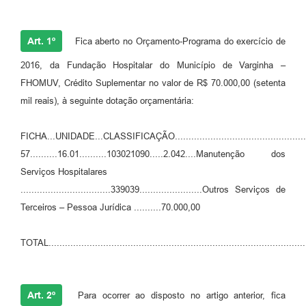
Art. 1º
Fica aberto no Orçamento-Programa do exercício de
2016, da Fundação Hospitalar do Município de Varginha –
FHOMUV, Crédito Suplementar no valor de R$ 70.000,00 (setenta
mil reais), à seguinte dotação orçamentária:
FICHA...UNIDADE...CLASSIFICAÇÃO....................................................
57..........16.01..........103021090.....2.042....Manutenção dos
Serviços Hospitalares
.................................339039.......................Outros Serviços de
Terceiros – Pessoa Jurídica ..........70.000,00
TOTAL............................................................................................
Art. 2º
Para ocorrer ao disposto no artigo anterior, fica