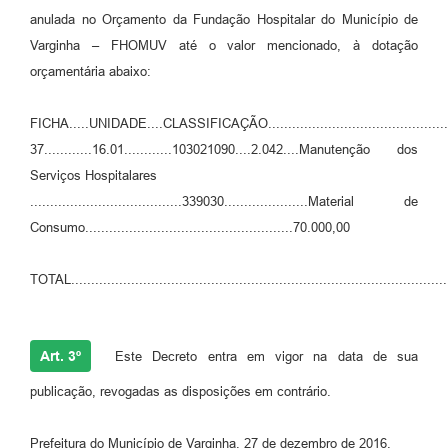
anulada no Orçamento da Fundação Hospitalar do Município de
Varginha – FHOMUV até o valor mencionado, à dotação
orçamentária abaixo:
FICHA.....UNIDADE....CLASSIFICAÇÃO..................................................
37............16.01............103021090....2.042....Manutenção dos
Serviços Hospitalares
......................................339030.....................Material de
Consumo....................................................70.000,00
TOTAL.............................................................................................
Art. 3º
Este Decreto entra em vigor na data de sua
publicação, revogadas as disposições em contrário.
Prefeitura do Município de Varginha, 27 de dezembro de 2016.