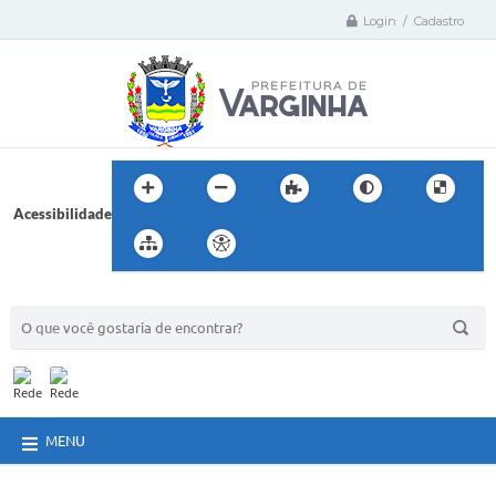
Login / Cadastro
Acessibilidade
BUSCA DO SITE:
MENU