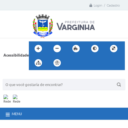
Login / Cadastro
Acessibilidade
BUSCA DO SITE:
MENU