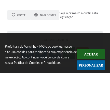
Seja o primeiro a curtir esta
GOSTEI
NÃO GOSTEI
legislação.
COMPARTILHAR
Prefeitura de Varginha - MG e os cookies: nosso
site usa cookies para melhorar a sua experiência de
ACEITAR
navegação. Ao continuar você concorda com a
nossa
Política de Cookies
e
Privacidade
.
PERSONALIZAR