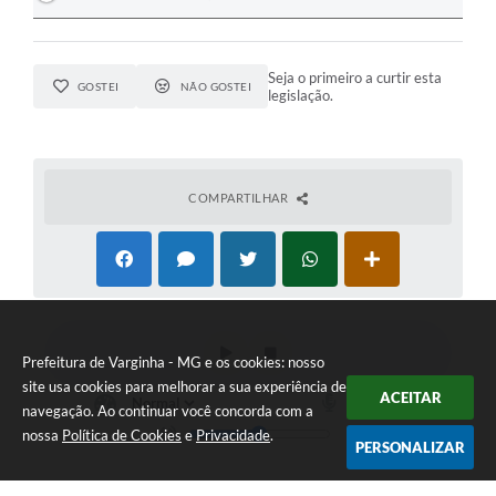
Seja o primeiro a curtir esta
GOSTEI
NÃO GOSTEI
legislação.
COMPARTILHAR
Prefeitura de Varginha - MG e os cookies: nosso
site usa cookies para melhorar a sua experiência de
ACEITAR
navegação. Ao continuar você concorda com a
nossa
Política de Cookies
e
Privacidade
.
PERSONALIZAR