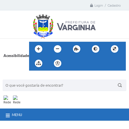
Login / Cadastro
Acessibilidade
BUSCA DO SITE:
MENU