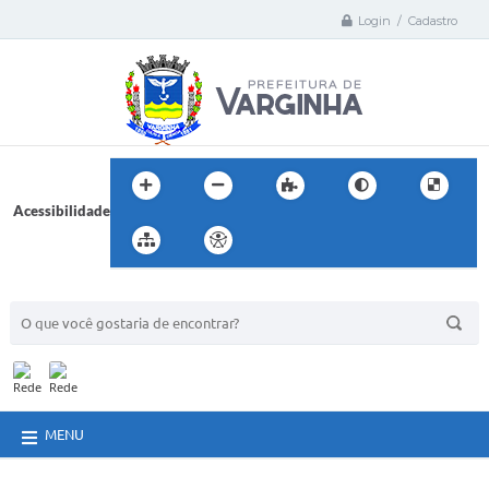
Login / Cadastro
Acessibilidade
BUSCA DO SITE:
MENU