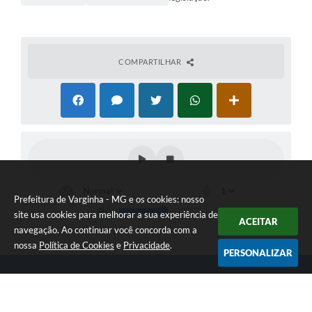
COMPARTILHAR
Prefeitura de Varginha - MG e os cookies: nosso
site usa cookies para melhorar a sua experiência de
ACEITAR
navegação. Ao continuar você concorda com a
nossa
Política de Cookies
e
Privacidade
.
PERSONALIZAR
Telefone: (35) 3690-2000
Endereço: Rua Júlio Paulo Marcellini, nº 50 | CEP: 37018-050
Atendimento de Segunda-feira a Sexta-feira das 07h30 as 17h30