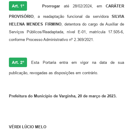
Art. 1º
Prorrogar
até 28/02/2024, em
CARÁTER
PROVISÓRIO
, a readaptação funcional da servidora
SILVIA
HELENA MENDES FIRMINO
, detentora do cargo de Auxiliar de
Serviços Públicos/Readaptada, nível E-01, matrícula 17.505-6,
conforme Processo Administrativo nº 2.369/2021.
Art. 2º
Esta Portaria entra em vigor na data de sua
publicação, revogadas as disposições em contrário.
Prefeitura do Município de Varginha, 20 de março de 2023.
VÉRDI LÚCIO MELO