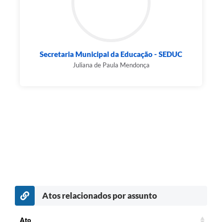
Secretaria Municipal da Educação - SEDUC
Juliana de Paula Mendonça
Atos relacionados por assunto
c
Ato