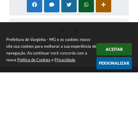
Prefeitura de Varginha - MG e os cookies: nosso
site usa cookies para melhorar a sua experiência de
ACEITAR
navegação. Ao continuar você concorda com a
nossa
Política de Cookies
e
Privacidade
.
PERSONALIZAR
Telefone: (35) 3690-2000
Endereço: Rua Júlio Paulo Marcellini, nº 50 | CEP: 37018-050
Atendimento de Segunda-feira a Sexta-feira das 07h30 as 17h30
CNPJ: 18.240.119/0001-05
Prefeitura de Varginha - MG
Versão do Sistema:
3.5.3 - 19/06/2026
Portal atualizado em:
07/08/2026 17:04
Dados Abertos