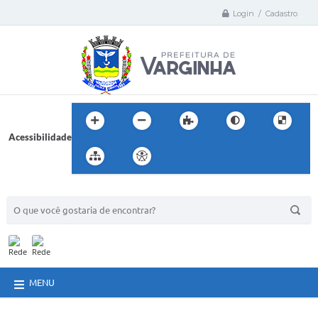
Login / Cadastro
Acessibilidade
BUSCA DO SITE:
MENU