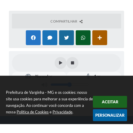
COMPARTILHAR
Prefeitura de Varginha - MG e os cookies: nosso
site usa cookies para melhorar a sua experiência de
ACEITAR
navegação. Ao continuar você concorda com a
nossa
Política de Cookies
e
Privacidade
.
PERSONALIZAR
Telefone: (35) 3690-2000
Endereço: Rua Júlio Paulo Marcellini, nº 50 | CEP: 37018-050