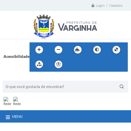
Login / Cadastro
Acessibilidade
BUSCA DO SITE:
MENU