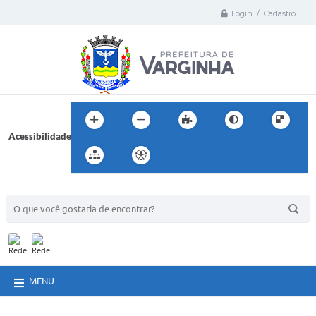
Login / Cadastro
Acessibilidade
BUSCA DO SITE:
MENU