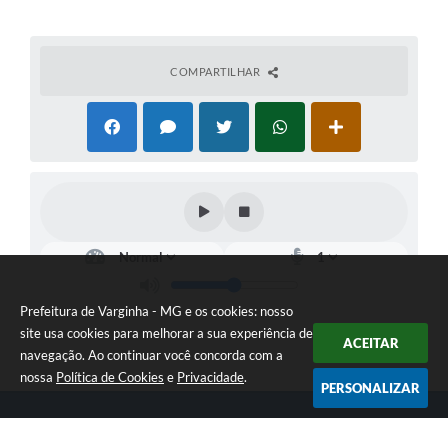
COMPARTILHAR
Prefeitura de Varginha - MG e os cookies: nosso
site usa cookies para melhorar a sua experiência de
ACEITAR
navegação. Ao continuar você concorda com a
nossa
Política de Cookies
e
Privacidade
.
PERSONALIZAR
Telefone: (35) 3690-2000
Endereço: Rua Júlio Paulo Marcellini, nº 50 | CEP: 37018-050