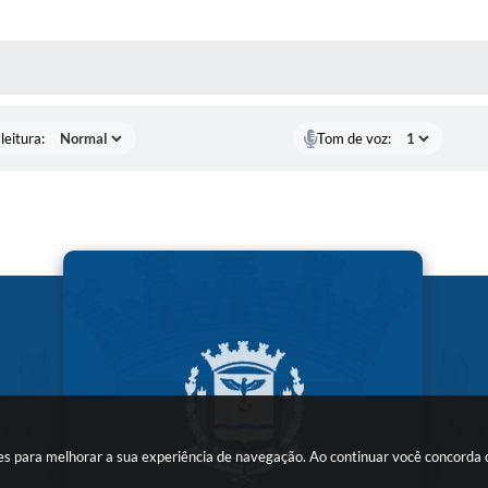
AS MÍDIAS
leitura:
Tom de voz:
kies para melhorar a sua experiência de navegação. Ao continuar você concorda