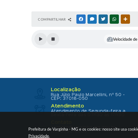
COMPARTILHAR
FACEBOOK
MESSENGER
TWITTER
WHATSAPP
OUTR
Velocidade de 
Localização
Rua Júlio Paulo Marcellini, nº 50 -
CEP: 37018-050
Atendimento
Atendimento de Segunda-feira a
Sexta-feira das 07h30 as 17h30
Contato
contato@varginha.mg.gov.br
Prefeitura de Varginha - MG e os cookies: nosso site usa coo
(35) 3690-2000
Privacidade
.