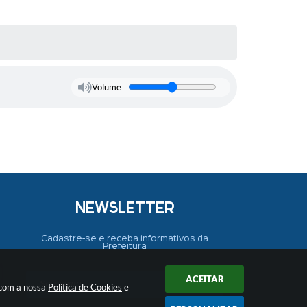
Volume
NEWSLETTER
Cadastre-se e receba informativos da
Prefeitura
ACEITAR
 com a nossa
Política de Cookies
e