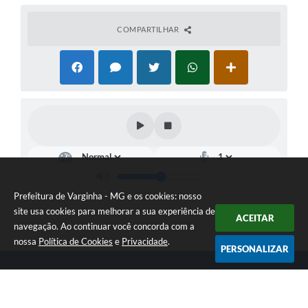
COMPARTILHAR
Prefeitura de Varginha - MG e os cookies: nosso
site usa cookies para melhorar a sua experiência de
ACEITAR
navegação. Ao continuar você concorda com a
nossa
Política de Cookies
e
Privacidade
.
PERSONALIZAR
Telefone: (35) 3690-2000
Endereço: Rua Júlio Paulo Marcellini, nº 50 | CEP: 37018-050
Atendimento de Segunda-feira a Sexta-feira das 07h30 as 17h30