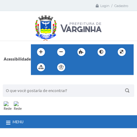
Login / Cadastro
Acessibilidade
BUSCA DO SITE:
MENU