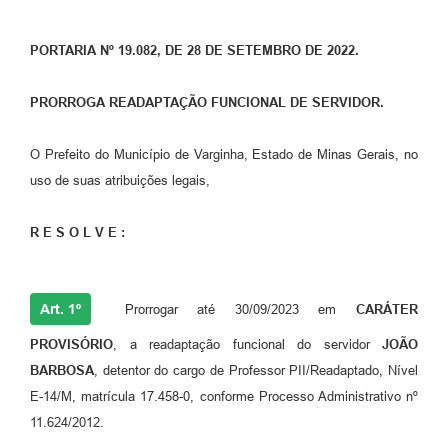
PORTARIA Nº 19.082, DE 28 DE SETEMBRO DE 2022.
PRORROGA READAPTAÇÃO FUNCIONAL DE SERVIDOR.
O Prefeito do Município de Varginha, Estado de Minas Gerais, no
uso de suas atribuições legais,
R E S O L V E :
Art. 1º
Prorrogar até 30/09/2023 em
CARÁTER
PROVISÓRIO
, a readaptação funcional do servidor
JOÃO
BARBOSA
, detentor do cargo de Professor PII/Readaptado, Nível
E-14/M, matrícula 17.458-0, conforme Processo Administrativo nº
11.624/2012.