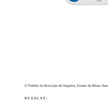
O Prefeito do Município de Varginha, Estado de Minas Gerai
R E S O L V E :