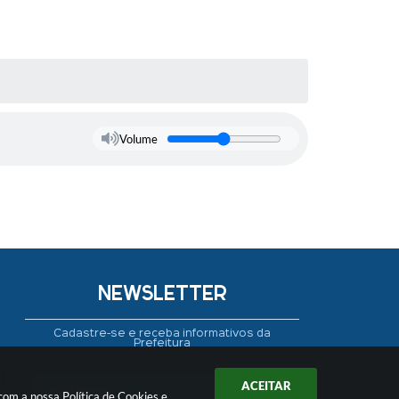
Volume
NEWSLETTER
Cadastre-se e receba informativos da
Prefeitura
ACEITAR
 com a nossa
Política de Cookies
e