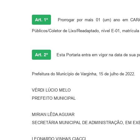
Art. 1º
Prorrogar por mais 01 (um) ano em CARÁ
Públicos/Coletor de Lixo/Readaptado, nível E-01, matrícul
Art. 2º
Esta Portaria entra em vigor na data de sua p
Prefeitura do Município de Varginha, 15 de julho de 2022.
VÉRDI LÚCIO MELO
PREFEITO MUNICIPAL
MIRIAN LÊDA AGUIAR
SECRETÁRIA MUNICIPAL DE ADMINISTRAÇÃO, EM EX
LEONARDO VINHAS CIACCI