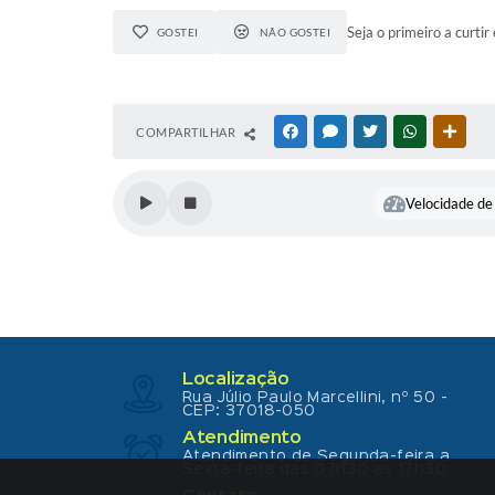
Seja o primeiro a curtir 
GOSTEI
NÃO GOSTEI
COMPARTILHAR
FACEBOOK
MESSENGER
TWITTER
WHATSAPP
OUTR
Velocidade de 
Localização
Rua Júlio Paulo Marcellini, nº 50 -
CEP: 37018-050
Atendimento
Atendimento de Segunda-feira a
Sexta-feira das 07h30 as 17h30