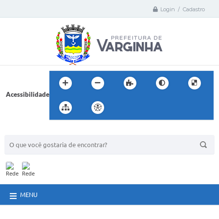
Login / Cadastro
Acessibilidade
BUSCA DO SITE:
MENU