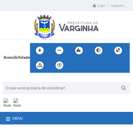
Login / Cadastro
Acessibilidade
BUSCA DO SITE:
MENU