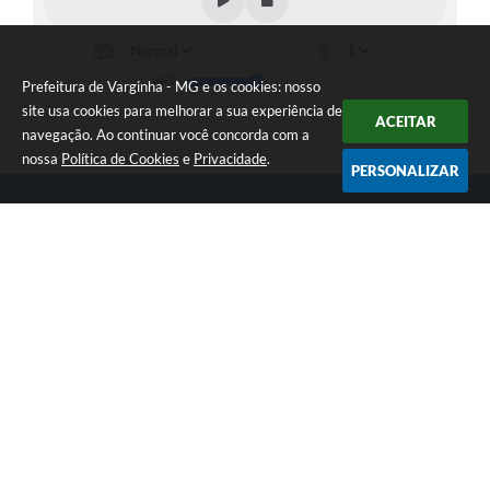
Prefeitura de Varginha - MG e os cookies: nosso
site usa cookies para melhorar a sua experiência de
ACEITAR
navegação. Ao continuar você concorda com a
nossa
Política de Cookies
e
Privacidade
.
PERSONALIZAR
Telefone: (35) 3690-2000
Endereço: Rua Júlio Paulo Marcellini, nº 50 | CEP: 37018-050
Atendimento de Segunda-feira a Sexta-feira das 07h30 as 17h30
CNPJ: 18.240.119/0001-05
Prefeitura de Varginha - MG
Versão do Sistema:
3.5.3 - 19/06/2026
Portal atualizado em:
07/08/2026 17:04
Dados Abertos
Copyright Instar - 2006-2026. Todos os direitos reservados -
Instar Tecnologia