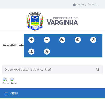
Login / Cadastro
Acessibilidade
BUSCA DO SITE:
MENU