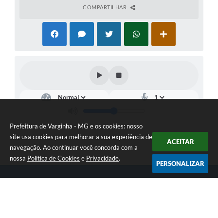
COMPARTILHAR
Prefeitura de Varginha - MG e os cookies: nosso
site usa cookies para melhorar a sua experiência de
ACEITAR
navegação. Ao continuar você concorda com a
nossa
Política de Cookies
e
Privacidade
.
PERSONALIZAR
Telefone: (35) 3690-2000
Endereço: Rua Júlio Paulo Marcellini, nº 50 | CEP: 37018-050
Atendimento de Segunda-feira a Sexta-feira das 07h30 as 17h30
CNPJ: 18.240.119/0001-05
Prefeitura de Varginha - MG