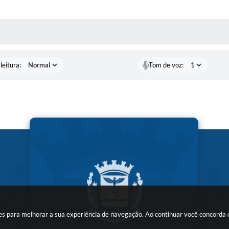
AS MÍDIAS
leitura:
Tom de voz:
kies para melhorar a sua experiência de navegação. Ao continuar você concorda