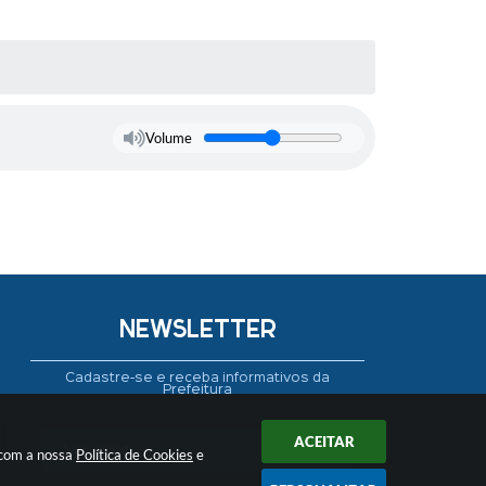
Volume
NEWSLETTER
Cadastre-se e receba informativos da
Prefeitura
ACEITAR
 com a nossa
Política de Cookies
e