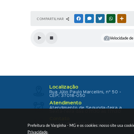
COMPARTILHAR
FACEBOOK
MESSENGER
TWITTER
WHATSAPP
OUTR
Velocidade de 
Localização
Rua Júlio Paulo Marcellini, nº 50 -
CEP: 37018-050
Atendimento
Atendimento de Segunda-feira a
Sexta-feira das 07h30 as 17h30
Contato
contato@varginha.mg.gov.br
Prefeitura de Varginha - MG e os cookies: nosso site usa coo
(35) 3690-2000
Privacidade
.