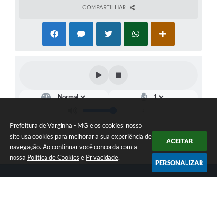
COMPARTILHAR
Prefeitura de Varginha - MG e os cookies: nosso
site usa cookies para melhorar a sua experiência de
ACEITAR
navegação. Ao continuar você concorda com a
nossa
Política de Cookies
e
Privacidade
.
PERSONALIZAR
Telefone: (35) 3690-2000
Endereço: Rua Júlio Paulo Marcellini, nº 50 | CEP: 37018-050
Atendimento de Segunda-feira a Sexta-feira das 07h30 as 17h30
CNPJ: 18.240.119/0001-05
Prefeitura de Varginha - MG