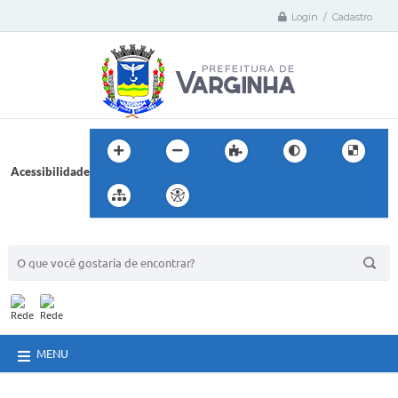
Login / Cadastro
Acessibilidade
BUSCA DO SITE:
MENU