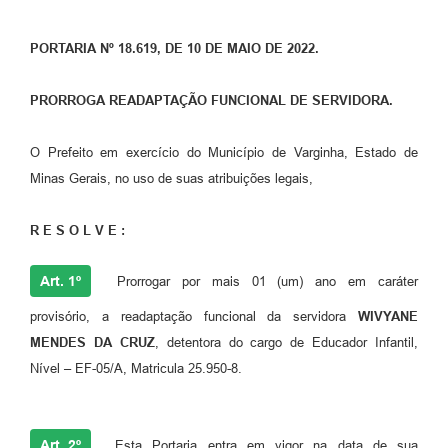
PORTARIA Nº 18.619, DE 10 DE MAIO DE 2022.
PRORROGA READAPTAÇÃO FUNCIONAL DE SERVIDORA.
O Prefeito em exercício do Município de Varginha, Estado de
Minas Gerais, no uso de suas atribuições legais,
R E S O L V E :
Art. 1º
Prorrogar por mais 01 (um) ano em caráter
provisório, a readaptação funcional da servidora
WIVYANE
MENDES DA CRUZ
, detentora do cargo de Educador Infantil,
Nível – EF-05/A, Matricula 25.950-8.
Art. 2º
Esta Portaria entra em vigor na data de sua