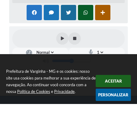
Prefeitura de Varginha - MG e os cookies: nosso
site usa cookies para melhorar a sua experiência de
ACEITAR
navegação. Ao continuar você concorda com a
nossa
Política de Cookies
e
Privacidade
.
PERSONALIZAR
Telefone: (35) 3690-2000
Endereço: Rua Júlio Paulo Marcellini, nº 50 | CEP: 37018-050
Atendimento de Segunda-feira a Sexta-feira das 07h30 as 17h30
CNPJ: 18.240.119/0001-05
Prefeitura de Varginha - MG