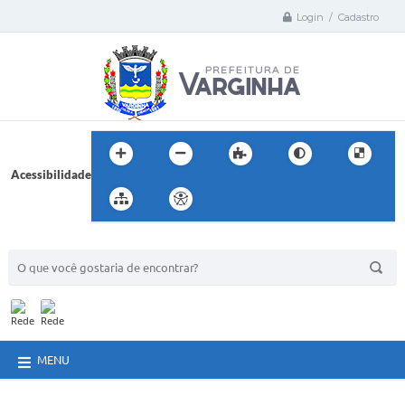
Login / Cadastro
Acessibilidade
BUSCA DO SITE:
MENU