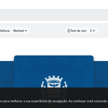
AS MÍDIAS
leitura:
Tom de voz:
kies para melhorar a sua experiência de navegação. Ao continuar você concorda