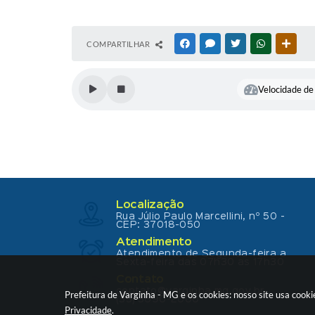
COMPARTILHAR
FACEBOOK
MESSENGER
TWITTER
WHATSAPP
OUTR
Velocidade de 
Localização
Rua Júlio Paulo Marcellini, nº 50 -
CEP: 37018-050
Atendimento
Atendimento de Segunda-feira a
Sexta-feira das 07h30 as 17h30
Contato
contato@varginha.mg.gov.br
Prefeitura de Varginha - MG e os cookies: nosso site usa coo
(35) 3690-2000
Privacidade
.