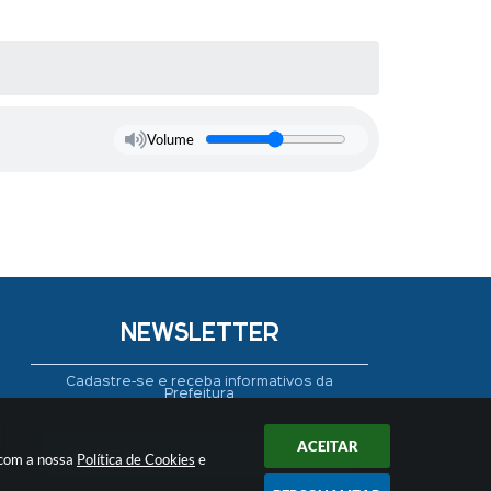
Volume
NEWSLETTER
Cadastre-se e receba informativos da
Prefeitura
ACEITAR
 com a nossa
Política de Cookies
e