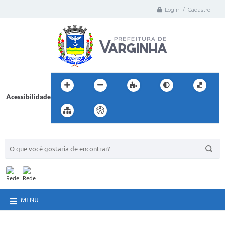
Login / Cadastro
Acessibilidade
BUSCA DO SITE:
MENU