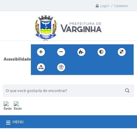
Login / Cadastro
Acessibilidade
BUSCA DO SITE:
MENU