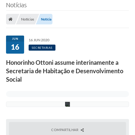
i
Notícias
u
n
e
Notícias
Notícia
s
t
a
t
JUN
16 JUN 2020
e
16
r
SECRETARIAS
ç
a
Honorinho Ottoni assume interinamente a
-
f
Secretaria de Habitação e Desenvolvimento
e
i
Social
r
a
,
1
6
COMPARTILHAR