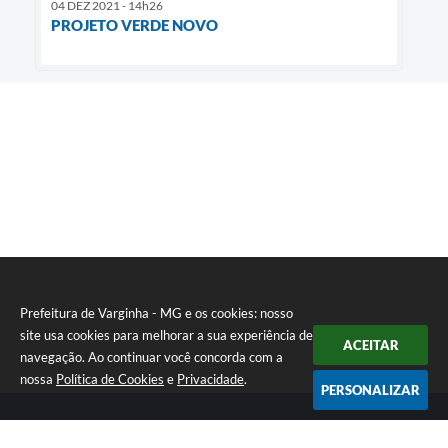
04 DEZ 2021 - 14h26
PROJETO VERDE NOVO
Prefeitura de Varginha - MG e os cookies: nosso
site usa cookies para melhorar a sua experiência de
ACEITAR
navegação. Ao continuar você concorda com a
nossa
Política de Cookies
e
Privacidade
.
PERSONALIZAR
Telefone: (35) 3690-2000
Endereço: Rua Júlio Paulo Marcellini, nº 50 | CEP: 37018-050