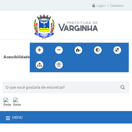
Login / Cadastro
Acessibilidade
BUSCA DO SITE:
MENU