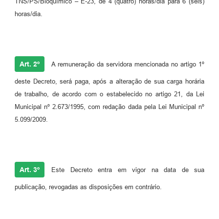
TNS/PS/Bioquímico – E-23, de 4 (quatro) horas/dia para 6 (seis)
horas/dia.
Art. 2º
A remuneração da servidora mencionada no artigo 1º
deste Decreto, será paga, após a alteração de sua carga horária
de trabalho, de acordo com o estabelecido no artigo 21, da Lei
Municipal nº 2.673/1995, com redação dada pela Lei Municipal nº
5.099/2009.
Art. 3º
Este Decreto entra em vigor na data de sua
publicação, revogadas as disposições em contrário.