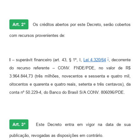
Art. 2º
Os créditos abertos por este Decreto, serão cobertos
com recursos provenientes de:
I –
superávit financeiro (art. 43, § 1º, I,
Lei 4.320/64
, decorrente
do recurso referente – CONV. FNDE/PDE, no valor de R$
3.964.844,73 (três milhões, novecentos e sessenta e quatro mil,
oitocentos e quarenta e quatro reais, setenta e três centavos), da
conta nº 50.229-4, do Banco do Brasil S/A CONV. 806096/PDE.
Art. 3º
Este Decreto entra em vigor na data de sua
publicação, revogadas as disposições em contrário.