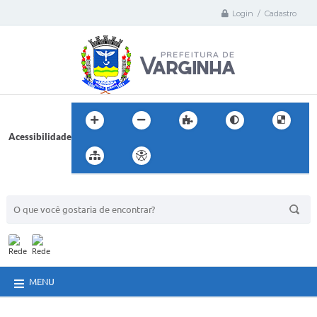
Login / Cadastro
Acessibilidade
BUSCA DO SITE:
MENU