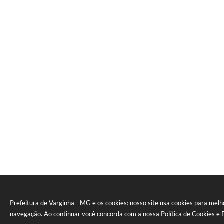
Prefeitura de Varginha - MG e os cookies: nosso site usa cookies para melh
navegação. Ao continuar você concorda com a nossa
Política de Cookies
e