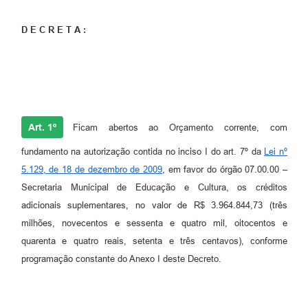
D E C R E T A :
Art. 1º
Ficam abertos ao Orçamento corrente, com
fundamento na autorização contida no inciso I do art. 7º da
Lei nº
5.129, de 18 de dezembro de 2009
, em favor do órgão 07.00.00 –
Secretaria Municipal de Educação e Cultura, os créditos
adicionais suplementares, no valor de R$ 3.964.844,73 (três
milhões, novecentos e sessenta e quatro mil, oitocentos e
quarenta e quatro reais, setenta e três centavos), conforme
programação constante do Anexo I deste Decreto.