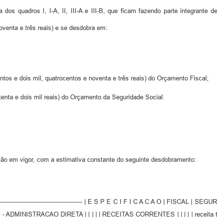
dos quadros I, I-A, II, III-A e III-B, que ficam fazendo parte integrante 
noventa e três reais) e se desdobra em:
ntos e dois mil, quatrocentos e noventa e três reais) do Orçamento Fiscal;
tenta e dois mil reais) do Orçamento da Seguridade Social.
ação em vigor, com a estimativa constante do seguinte desdobramento:
------------------------------------------------------- | E S P E C I F I C A C A O | FISCAL | S
--------------- | 1 - ADMINISTRACAO DIRETA | | | | | RECEITAS CORRENTES | | | | | rece