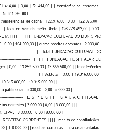
51.414,00 | 0,00 | 51.414,00 | | transferências correntes |
,80 | | |-----------------------------------------------------------
| | | transferências de capital | 122.976,00 | 0,00 | 122.976,00 | |
--------------| | Total da Administração Direta | 126.778.493,00 | 0,00 |
NISTRACAO INDIRETA | | | | | | | | | | FUNDACAO CULTURAL DO MUNICIPIO
| 0,00 | 104.000,00 | | outras receitas correntes | 2.000,00 |
-----------------------------------------| | Total FUNDACAO CULTURAL DO
--------------------------------- | | | | | | FUNDACAO HOSPITALAR DO
s | 0,00 | 13.859.500,00 | 13.859.500,00 | | transferências
-----------------------------| | Subtotal | 0,00 | 19.315.000,00 |
15.000,00 | 19.315.000,00 | |--------------------------------------
eita patrimonial | 5.000,00 | 0,00 | 5.000,00 | ------------------------
--------------------------------------- | E S P E C I F I C A C A O | FISCAL |
receitas correntes | 3.000,00 | 0,00 | 3.000,00 | | |---------------------
A MUNICIPAL | 8.000,00 | 0,00 | 8.000,00 |---------------------------------
A | | | | | RECEITAS CORRENTES | | | | | receita de contribuições |
,00 | 110.000,00 | | receitas correntes - intra-orcamentárias |