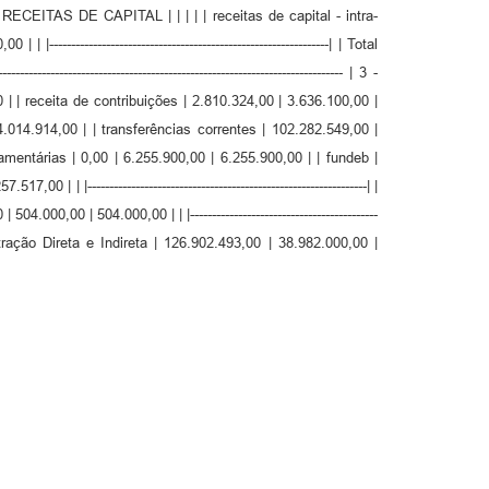
0,00 | | RECEITAS DE CAPITAL | | | | | receitas de capital - intra-
----------------------------------------------------------------| | Total
-------------------------------------------------------------- | 3 -
| receita de contribuições | 2.810.324,00 | 3.636.100,00 |
4.014.914,00 | | transferências correntes | 102.282.549,00 |
amentárias | 0,00 | 6.255.900,00 | 6.255.900,00 | | fundeb |
0 | | |----------------------------------------------------------------| |
0,00 | 504.000,00 | | |-------------------------------------------
a Administração Direta e Indireta | 126.902.493,00 | 38.982.000,00 |