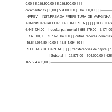
0,00 | 6.255.900,00 | 6.255.900,00 | | |--------------------------
orcamentárias | 0,00 | 504.000,00 | 504.000,00 | | |--------------------
INPREV - INST.PREV.DA PREFEITURA DE VARGINHA | 0,00 | 19.667.000,00
ADMINISTRACAO DIRETA E INDIRETA | | | | | RECEITAS CORREN
6.446.424,00 | | receita patrimonial | 558.379,00 | 9.171.0
5.337.500,00 | 107.620.049,00 | | outras receitas correntes
-15.811.094,80 | 0,00 | -15.811.094,80 | | |-----------------------------
RECEITAS DE CAPITAL | | | | | transferências de capital | 122.976
---------------------| | Subtotal | 122.976,00 | 504.000,00 | 626.9
165.884.493,00 | ---------------------------------------------------------------