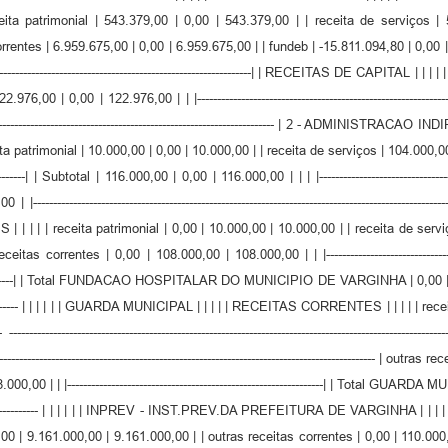
eita patrimonial | 543.379,00 | 0,00 | 543.379,00 | | receita de serviços | 
s | 6.959.675,00 | 0,00 | 6.959.675,00 | | fundeb | -15.811.094,80 | 0,00 | -15.811.094
-------------------------------------------------------------| | RECEITAS DE CAPITAL | | 
total | 122.976,00 | 0,00 | 122.976,00 | | |--------------------------------------------------
------------------------------------------------------------------------------- | 2 - ADMI
trimonial | 10.000,00 | 0,00 | 10.000,00 | | receita de serviços | 104.000,00 
---------------| | Subtotal | 116.000,00 | 0,00 | 116.000,00 | | | |-----------------------
---------------------------------------------------------------------------------------
 | receita patrimonial | 0,00 | 10.000,00 | 10.000,00 | | receita de serviço
s correntes | 0,00 | 108.000,00 | 108.000,00 | | |-----------------------------------
-----------------| | Total FUNDACAO HOSPITALAR DO MUNICIPIO DE VARGINHA | 0,00 | 19.3
-------------------- | | | | | | GUARDA MUNICIPAL | | | | | RECEITAS CORRENTES | | | | | rec
---------- ------------------------------------------------------------------------------------------
------------------------------------------------------------------------------------- | outras 
| 8.000,00 | | |----------------------------------------------------------------| | Total GUARD
------------------------------ | | | | | | INPREV - INST.PREV.DA PREFEITURA DE VARGINH
,00 | 9.161.000,00 | 9.161.000,00 | | outras receitas correntes | 0,00 | 110.000