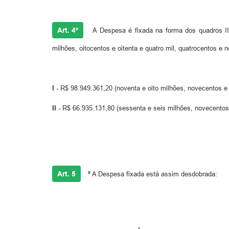
Art. 4º
A Despesa é fixada na forma dos quadros III,
milhões, oitocentos e oitenta e quatro mil, quatrocentos e n
I -
R$ 98.949.361,20 (noventa e oito milhões, novecentos e 
II -
R$ 66.935.131,80 (sessenta e seis milhões, novecentos e
Art. 5
º
A Despesa fixada está assim desdobrada: