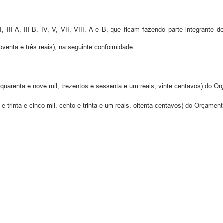
 III-A, III-B, IV, V, VII, VIII, A e B, que ficam fazendo parte integrante
oventa e três reais), na seguinte conformidade:
quarenta e nove mil, trezentos e sessenta e um reais, vinte centavos) do Or
 trinta e cinco mil, cento e trinta e um reais, oitenta centavos) do Orçamen