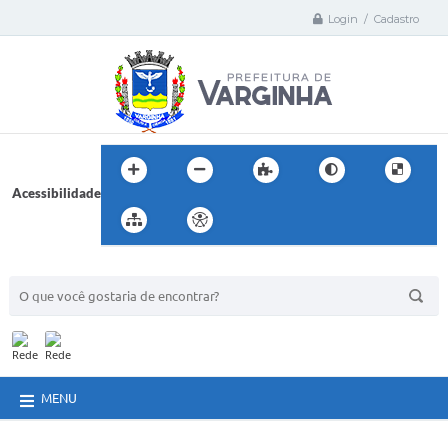
Login / Cadastro
Acessibilidade
BUSCA DO SITE:
MENU