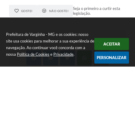
Seja o primeiro a curtir esta
GOSTEI
NÃO GOSTEI
legislação.
Prefeitura de Varginha - MG e os cookies: nosso
site usa cookies para melhorar a sua experiência de
COMPARTILHAR
ACEITAR
navegação. Ao continuar você concorda com a
nossa
Política de Cookies
e
Privacidade
.
PERSONALIZAR
Telefone: (35) 3690-2000
Endereço: Rua Júlio Paulo Marcellini, nº 50 | CEP: 37018-050