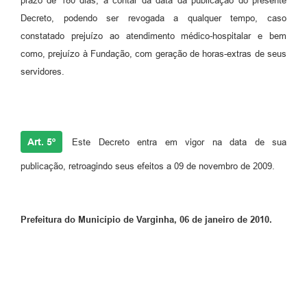
prazo de 180 dias, a contar da data da publicação do presente
Decreto, podendo ser revogada a qualquer tempo, caso
constatado prejuízo ao atendimento médico-hospitalar e bem
como, prejuízo à Fundação, com geração de horas-extras de seus
servidores.
Art. 5º
Este Decreto entra em vigor na data de sua
publicação, retroagindo seus efeitos a 09 de novembro de 2009.
Prefeitura do Município de Varginha, 06 de janeiro de 2010.