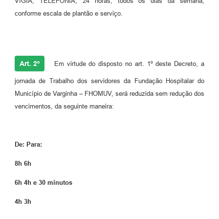
VIGIA, TELEFONIA, 24 horas, todos os dias da semana,
conforme escala de plantão e serviço.
Art. 2º
Em virtude do disposto no art. 1º deste Decreto, a
jornada de Trabalho dos servidores da Fundação Hospitalar do
Município de Varginha – FHOMUV, será reduzida sem redução dos
vencimentos, da seguinte maneira:
De: Para:
8h 6h
6h 4h e 30 minutos
4h 3h