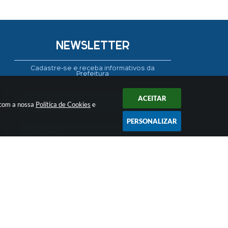
NEWSLETTER
Cadastre-se e receba informativos da
Prefeitura
ACEITAR
 com a nossa
Política de Cookies
e
PERSONALIZAR
CADASTRAR
 17:04