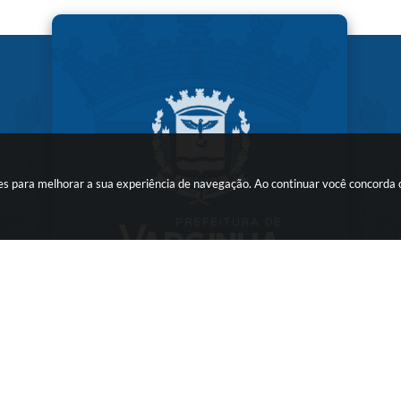
kies para melhorar a sua experiência de navegação. Ao continuar você concorda
ersão do Sistema:
3.5.3 - 19/06/2026
Portal atualizado em:
07/08/2026