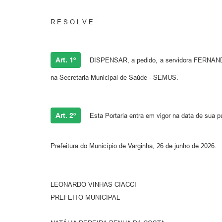
R E S O L V E :
Art. 1º
DISPENSAR, a pedido, a servidora FERNANDA 
na Secretaria Municipal de Saúde - SEMUS.
Art. 2º
Esta Portaria entra em vigor na data de sua p
Prefeitura do Município de Varginha, 26 de junho de 2026.
LEONARDO VINHAS CIACCI
PREFEITO MUNICIPAL