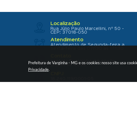
Localização
Rua Júlio Paulo Marcellini, nº 50 -
CEP: 37018-050
Atendimento
Atendimento de Segunda-feira a
Sexta-feira das 07h30 as 17h30
Contato
contato@varginha.mg.gov.br
Prefeitura de Varginha - MG e os cookies: nosso site usa coo
(35) 3690-2000
Privacidade
.
CNPJ
18.240.119/0001-05
V