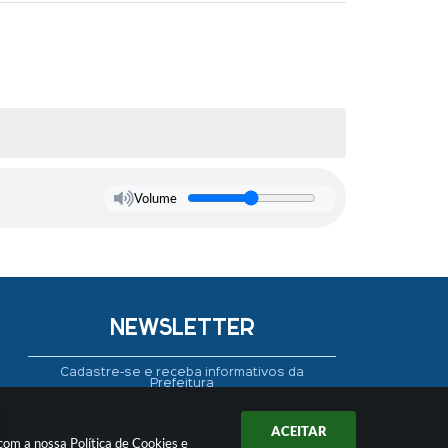
Volume
NEWSLETTER
Cadastre-se e receba informativos da
Prefeitura
ACEITAR
 com a nossa
Política de Cookies
e