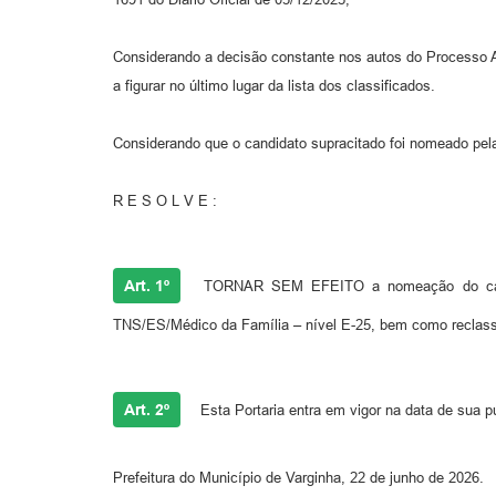
Considerando a decisão constante nos autos do Processo 
a figurar no último lugar da lista dos classificados.
Considerando que o candidato supracitado foi nomeado pela
R E S O L V E :
Art. 1º
TORNAR SEM EFEITO a nomeação do candi
TNS/ES/Médico da Família – nível E-25, bem como reclassific
Art. 2º
Esta Portaria entra em vigor na data de sua p
Prefeitura do Município de Varginha, 22 de junho de 2026.