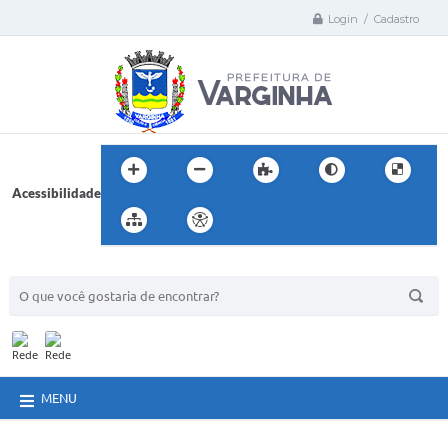
Login / Cadastro
Acessibilidade
BUSCA DO SITE:
MENU