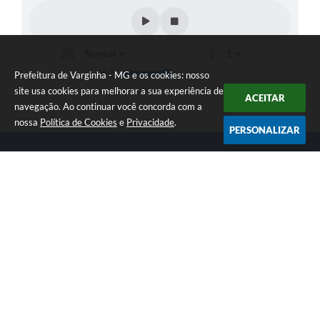
Prefeitura de Varginha - MG e os cookies: nosso
site usa cookies para melhorar a sua experiência de
ACEITAR
navegação. Ao continuar você concorda com a
nossa
Política de Cookies
e
Privacidade
.
PERSONALIZAR
Telefone: (35) 3690-2000
Endereço: Rua Júlio Paulo Marcellini, nº 50 | CEP: 37018-050
Atendimento de Segunda-feira a Sexta-feira das 07h30 as 17h30
CNPJ: 18.240.119/0001-05
Prefeitura de Varginha - MG
Versão do Sistema:
3.5.3 - 19/06/2026
Portal atualizado em:
06/08/2026 08:28
Dados Abertos
Copyright Instar - 2006-2026. Todos os direitos reservados -