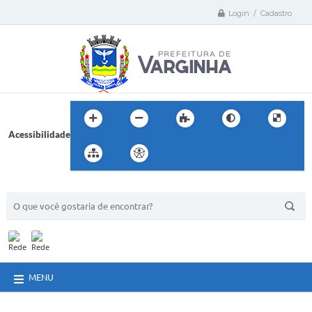
Login / Cadastro
Acessibilidade
BUSCA DO SITE:
MENU