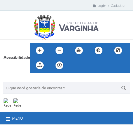
Login / Cadastro
Acessibilidade
BUSCA DO SITE:
MENU