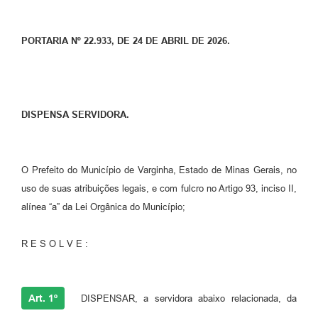
PORTARIA Nº 22.933, DE 24 DE ABRIL DE 2026.
DISPENSA SERVIDORA.
O Prefeito do Município de Varginha, Estado de Minas Gerais, no
uso de suas atribuições legais, e com fulcro no Artigo 93, inciso II,
alínea “a” da Lei Orgânica do Município;
R E S O L V E :
Art. 1º
DISPENSAR, a servidora abaixo relacionada, da