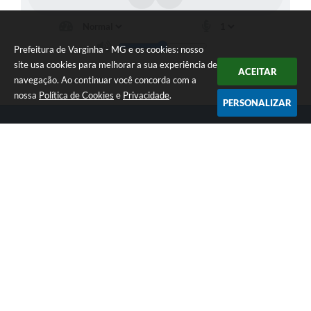
Prefeitura de Varginha - MG e os cookies: nosso
site usa cookies para melhorar a sua experiência de
ACEITAR
navegação. Ao continuar você concorda com a
nossa
Política de Cookies
e
Privacidade
.
PERSONALIZAR
Telefone: (35) 3690-2000
Endereço: Rua Júlio Paulo Marcellini, nº 50 | CEP: 37018-050
Atendimento de Segunda-feira a Sexta-feira das 07h30 as 17h30
CNPJ: 18.240.119/0001-05
Prefeitura de Varginha - MG
Versão do Sistema:
3.5.3 - 19/06/2026
Portal atualizado em:
06/08/2026 16:48
Dados Abertos
Copyright Instar - 2006-2026. Todos os direitos reservados -
Instar Tecnologia