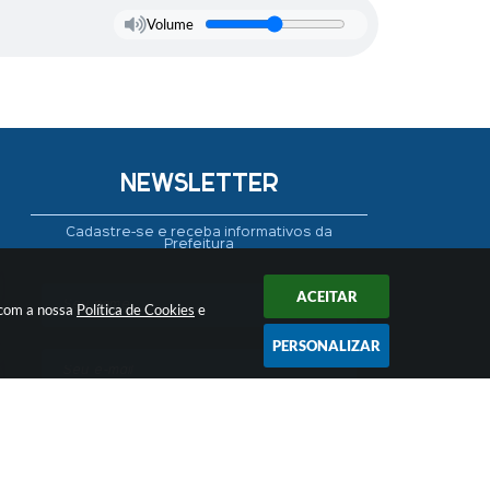
Volume
NEWSLETTER
Cadastre-se e receba informativos da
Prefeitura
ACEITAR
 com a nossa
Política de Cookies
e
PERSONALIZAR
CADASTRAR