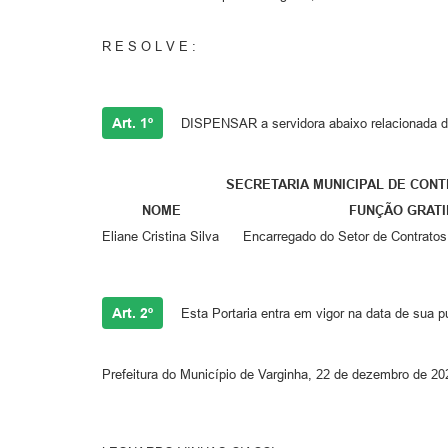
R E S O L V E :
Art. 1º
DISPENSAR a servidora abaixo relacionada da
SECRETARIA MUNICIPAL DE CONTROL
NOME FUNÇÃO GRATIFICAD
Eliane Cristina Silva Encarregado do Setor de Con
Art. 2º
Esta Portaria entra em vigor na data de sua p
Prefeitura do Município de Varginha, 22 de dezembro de 20