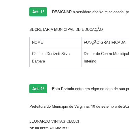
Art. 1º
DESIGNAR a servidora abaixo relacionada, para
SECRETARIA MUNICIPAL DE EDUCAÇÃO
NOME
FUNÇÃO GRATIFICADA
Cristiele Donizeti Silva
Diretor de Centro Municipal
Bárbara
Interino
Art. 2º
Esta Portaria entra em vigor na data de sua pu
Prefeitura do Município de Varginha, 10 de setembro de 20
LEONARDO VINHAS CIACCI
PREFEITO MUNICIPAL