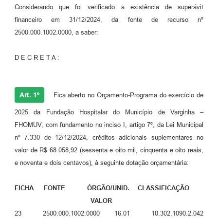
Considerando que foi verificado a existência de superávit
financeiro em 31/12/2024, da fonte de recurso nº
2500.000.1002.0000, a saber:
D E C R E T A :
Art. 1º
Fica aberto no Orçamento-Programa do exercício de
2025 da Fundação Hospitalar do Município de Varginha –
FHOMUV, com fundamento no inciso I, artigo 7º, da Lei Municipal
nº 7.330 de 12/12/2024, créditos adicionais suplementares no
valor de R$ 68.058,92 (sessenta e oito mil, cinquenta e oito reais,
e noventa e dois centavos), à seguinte dotação orçamentária:
FICHA FONTE ÓRGÃO/UNID. CLASSIFICAÇÃO
VALOR
23 2500.000.1002.0000 16.01 10.302.1090.2.042