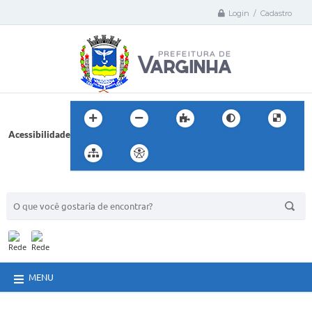
Login / Cadastro
Acessibilidade
BUSCA DO SITE:
MENU