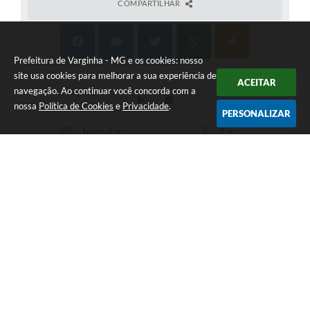
COMPARTILHAR
Prefeitura de Varginha - MG e os cookies: nosso
site usa cookies para melhorar a sua experiência de
ACEITAR
navegação. Ao continuar você concorda com a
nossa
Política de Cookies
e
Privacidade
.
PERSONALIZAR
Telefone: (35) 3690-2000
Endereço: Rua Júlio Paulo Marcellini, nº 50 | CEP: 37018-050
Atendimento de Segunda-feira a Sexta-feira das 07h30 as 17h30
CNPJ: 18.240.119/0001-05
Prefeitura de Varginha - MG
Versão do Sistema:
3.5.3 - 19/06/2026
Portal atualizado em:
06/08/2026 16:48
Dados Abertos