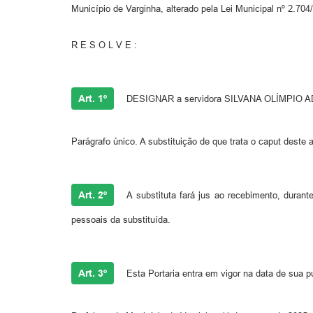
Município de Varginha, alterado pela Lei Municipal nº 2.704
R E S O L V E :
Art. 1º
DESIGNAR a servidora SILVANA OLÍMPIO ADÃO
Parágrafo único. A substituição de que trata o caput deste
Art. 2º
A substituta fará jus ao recebimento, duran
pessoais da substituída.
Art. 3º
Esta Portaria entra em vigor na data de sua p