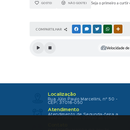
Seja o primeiro a curtir 
GOSTEI
NÃO GOSTEI
COMPARTILHAR
FACEBOOK
MESSENGER
TWITTER
WHATSAPP
OUTR
Velocidade de 
Localização
Rua Júlio Paulo Marcellini, nº 50 -
CEP: 37018-050
Atendimento
Atendimento de Segunda-feira a
Sexta-feira das 07h30 as 17h30
Contato