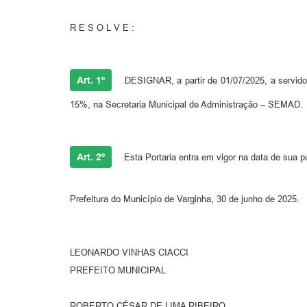
R E S O L V E :
Art. 1º
DESIGNAR, a partir de 01/07/2025, a servi
15%, na Secretaria Municipal de Administração – SEMAD.
Art. 2º
Esta Portaria entra em vigor na data de sua p
Prefeitura do Município de Varginha, 30 de junho de 2025.
LEONARDO VINHAS CIACCI
PREFEITO MUNICIPAL
ROBERTO CÉSAR DE LIMA RIBEIRO