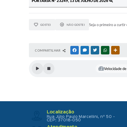
PORTARIA Nº 23249, 13 DE JULHO DE 2026
Seja o primeiro a curtir 
GOSTEI
NÃO GOSTEI
COMPARTILHAR
FACEBOOK
MESSENGER
TWITTER
WHATSAPP
OUTR
Velocidade de 
Localização
Rua Júlio Paulo Marcellini, nº 50 -
CEP: 37018-050