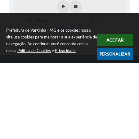
Prefeitura de Varginha - MG e os cookies: nosso
site usa cookies para melhorar a sua experiência de
ACEITAR
navegação. Ao continuar você concorda com a
nossa
Política de Cookies
e
Privacidade
.
PERSONALIZAR
Telefone: (35) 3690-2000
Endereço: Rua Júlio Paulo Marcellini, nº 50 | CEP: 37018-050
Atendimento de Segunda-feira a Sexta-feira das 07h30 as 17h30
CNPJ: 18.240.119/0001-05
Prefeitura de Varginha - MG
Versão do Sistema:
3.5.3 - 19/06/2026
Portal atualizado em:
07/08/2026 17:04
Dados Abertos
Copyright Instar - 2006-2026. Todos os direitos reservados -
Instar Tecnologia