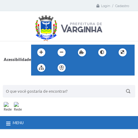
Login / Cadastro
Acessibilidade
BUSCA DO SITE:
MENU