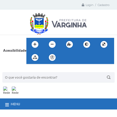
Login / Cadastro
Acessibilidade
BUSCA DO SITE:
MENU