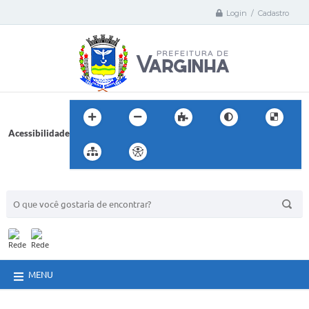
Login / Cadastro
Acessibilidade
BUSCA DO SITE:
MENU