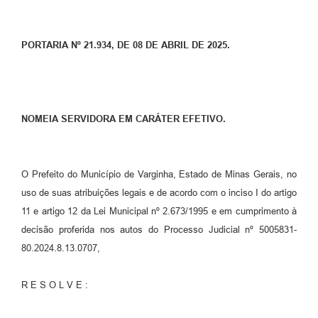
PORTARIA Nº 21.934, DE 08 DE ABRIL DE 2025.
NOMEIA SERVIDORA EM CARÁTER EFETIVO.
O Prefeito do Município de Varginha, Estado de Minas Gerais, no
uso de suas atribuições legais e de acordo com o inciso I do artigo
11 e artigo 12 da Lei Municipal nº 2.673/1995 e em cumprimento à
decisão proferida nos autos do Processo Judicial nº 5005831-
80.2024.8.13.0707,
R E S O L V E :