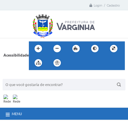
Login / Cadastro
Acessibilidade
BUSCA DO SITE:
MENU