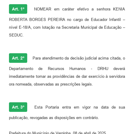
Art. 1º
NOMEAR em caráter efetivo a senhora KENIA
ROBERTA BORGES PEREIRA no cargo de Educador Infantil –
nível E-18/A, com lotação na Secretaria Municipal de Educação –
SEDUC.
Art. 2º
Para atendimento da decisão judicial acima citada, o
Departamento de Recursos Humanos - DRHU deverá
imediatamente tomar as providências de dar exercício à servidora
ora nomeada, observadas as prescrições legais.
Art. 3º
Esta Portaria entra em vigor na data de sua
publicação, revogadas as disposições em contrário.
Prefeitura do Município de Varginha, 08 de abril de 2025.