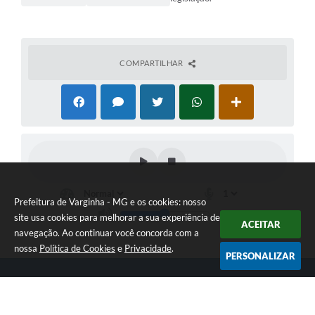
COMPARTILHAR
Prefeitura de Varginha - MG e os cookies: nosso
site usa cookies para melhorar a sua experiência de
ACEITAR
navegação. Ao continuar você concorda com a
nossa
Política de Cookies
e
Privacidade
.
PERSONALIZAR
Telefone: (35) 3690-2000
Endereço: Rua Júlio Paulo Marcellini, nº 50 | CEP: 37018-050
Atendimento de Segunda-feira a Sexta-feira das 07h30 as 17h30