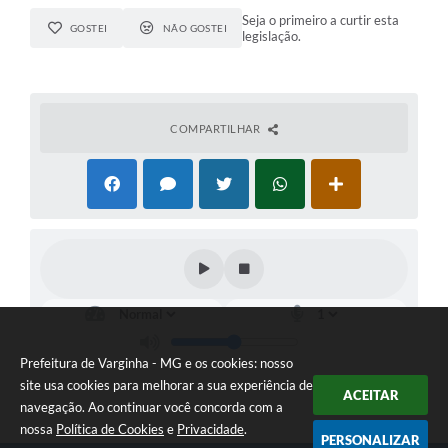
Seja o primeiro a curtir esta
GOSTEI
NÃO GOSTEI
legislação.
COMPARTILHAR
Prefeitura de Varginha - MG e os cookies: nosso
site usa cookies para melhorar a sua experiência de
ACEITAR
navegação. Ao continuar você concorda com a
nossa
Política de Cookies
e
Privacidade
.
PERSONALIZAR