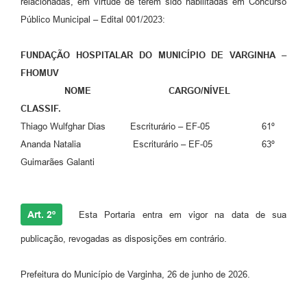
relacionadas, em virtude de terem sido habilitadas em Concurso
Público Municipal – Edital 001/2023:
FUNDAÇÃO HOSPITALAR DO MUNICÍPIO DE VARGINHA –
FHOMUV
NOME CARGO/NÍVEL
CLASSIF.
Thiago Wulfghar Dias Escriturário – EF-05 61º
Ananda Natalia Escriturário – EF-05 63º
Guimarães Galanti
Art. 2º
Esta Portaria entra em vigor na data de sua
publicação, revogadas as disposições em contrário.
Prefeitura do Município de Varginha, 26 de junho de 2026.