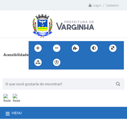
Login / Cadastro
Acessibilidade
BUSCA DO SITE:
MENU