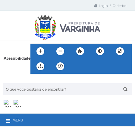
Login / Cadastro
Acessibilidade
BUSCA DO SITE:
MENU