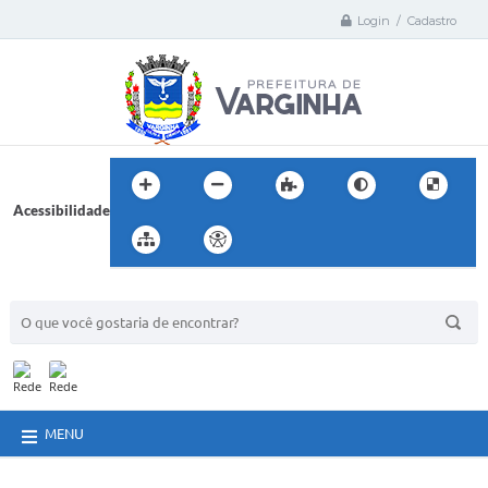
Login / Cadastro
Acessibilidade
BUSCA DO SITE:
MENU