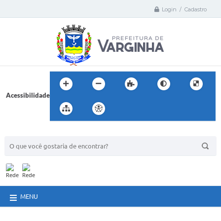
Login / Cadastro
Acessibilidade
BUSCA DO SITE:
MENU