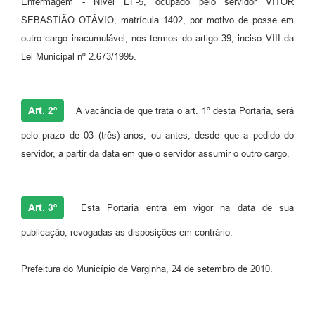
Enfermagem - Nível EF-5, ocupado pelo servidor VÍTOR
SEBASTIÃO OTÁVIO, matrícula 1402, por motivo de posse em
outro cargo inacumulável, nos termos do artigo 39, inciso VIII da
Lei Municipal nº 2.673/1995.
Art. 2º
A vacância de que trata o art. 1º desta Portaria, será
pelo prazo de 03 (três) anos, ou antes, desde que a pedido do
servidor, a partir da data em que o servidor assumir o outro cargo.
Art. 3º
Esta Portaria entra em vigor na data de sua
publicação, revogadas as disposições em contrário.
Prefeitura do Município de Varginha, 24 de setembro de 2010.