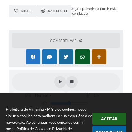
Seja o primeiro a curtir esta
GOSTEI
NÃO GOSTEI
legislação.
COMPARTILHAR
Prefeitura de Varginha - MG e os cookies: nosso
site usa cookies para melhorar a sua experiência de
ACEITAR
navegação. Ao continuar você concorda com a
nossa
Política de Cookies
e
Privacidade
.