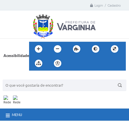
Login / Cadastro
Acessibilidade
BUSCA DO SITE:
MENU