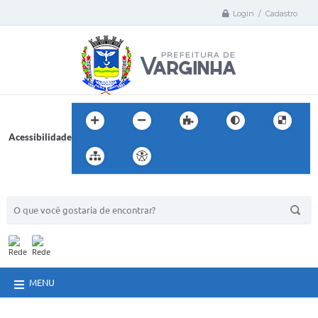
Login / Cadastro
Acessibilidade
BUSCA DO SITE:
MENU